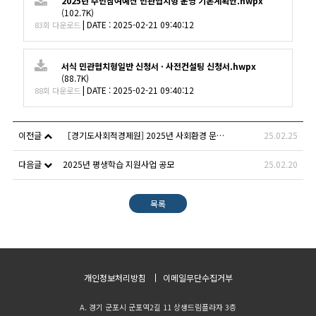
2025년 주민참여예산 민관협치형 운영 기본계획안.hwpx
(102.7K)
|
DATE : 2025-02-21 09:40:12
83회 다운로드
서식 민관협치형일반 신청서 · 사전컨설팅 신청서.hwpx
(88.7K)
|
DATE : 2025-02-21 09:40:12
88회 다운로드
이전글
［경기도사회적경제원] 2025년 사회환경 문제해결 지원사업 라운드테이블 참여자(의제) 모집
25.02.25
다음글
2025년 평생학습 지원사업 공모
25.02.20
목록
개인정보처리방침
이메일무단수집거부
A. 경기 군포시 군포역2길 11 상생드림플라자 3층