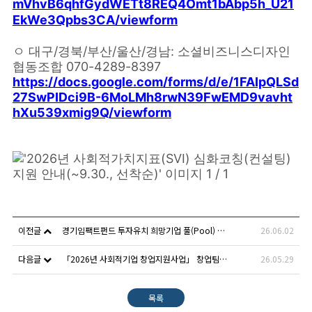
mVhvB6qhfGydWETt8REQ4Omt1bAbp5h_U21
EkWe3Qpbs3CA/viewform
ㅇ 대구/경북/부산/울산/경남: 소셜비즈니스디자인
협동조합 070-4289-8397
https://docs.google.com/forms/d/e/1FAIpQLSd
27SwPIDci9B-6MoLMh8rwN39FwEMD9vavht
hXu539xmig9Q/viewform
이전글
경기임팩트펀드 투자유치 희망기업 풀(Pool) 등록 모집공고
26.06.02
다음글
「2026년 사회적기업 창업지원사업」 창업팀 추가모집 공고(5.27.(수) ~ 6.9.(화) 17:00)
26.05.29
목록