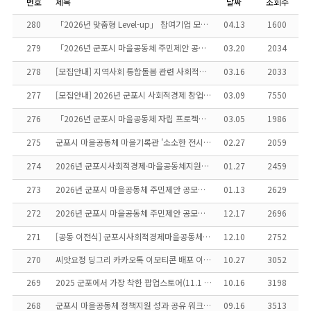
번호
제목
날짜
조회수
280
「2026년 맞춤형 Level-up」 참여기업 모집 공…
04.13
1600
279
「2026년 군포시 마을공동체 주민제안 공모사업」참여 …
03.20
2034
278
[모집안내] 지역사회 통합돌봄 관련 사회적경제 자원 발…
03.16
2033
277
[모집안내] 2026년 군포시 사회적경제 창업아카데미 …
03.09
7550
276
「2026년 군포시 마을공동체 자립 프로젝트」참여 공동…
03.05
1986
275
군포시 마을공동체 마을기록관 '소소한 전시관' 전시 공…
02.27
2059
274
2026년 군포시사회적경제·마을공동체지원센터 공유사무실…
01.27
2459
273
2026년 군포시 마을공동체 주민제안 공모사업
01.13
2629
272
2026년 군포시 마을공동체 주민제안 공모사업 설명회 …
12.17
2696
271
[공동 이전식] 군포시사회적경제마을공동체지원센터 + 군…
12.10
2752
270
씨앗요정 딩그리 카카오톡 이모티콘 배포 이벤트!
10.27
3052
269
2025 군포에서 가장 착한 팝업스토어(11.1 산본로…
10.16
3198
268
군포시 마을공동체 정책지원 성과 공유 워크숍
09.16
3513