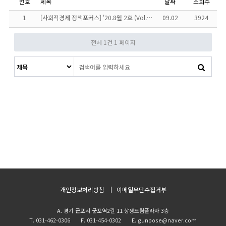
번호
제목
날짜
조회수
1
[사회적경제 정책포커스] '20.8월 2호 (Vol.2…
09.02
3924
전체 1건
1 페이지
개인정보처리방침
이메일무단수집거부
A. 경기 군포시 군포역2길 11 상생드림플라자 3층
T. 031-462-0306 F. 031-454-0302 E. gunpose@naver.com